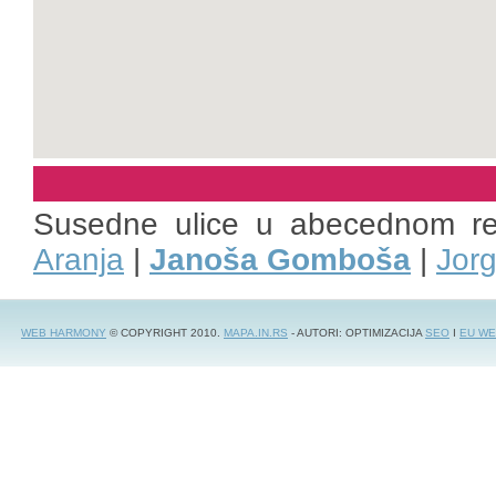
Susedne ulice u abecednom r
Aranja
|
Janoša Gomboša
|
Jor
WEB HARMONY
© COPYRIGHT 2010.
MAPA.IN.RS
- AUTORI: OPTIMIZACIJA
SEO
I
EU WE