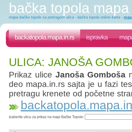
bačka topola mapa
mapa bačke topole sa pretragom ulica - bačka topola online karta
-
mapa
backatopola.mapa.in.rs
ispravka
mapa
ULICA: JANOŠA GOMB
Prikaz ulice
Janoša Gomboša
n
deo mapa.in.rs sajta je u fazi te
pretragu krenete od početne stra
backatopola.mapa.in
Izaberite ulicu za prikaz na mapi Bačke Topole: